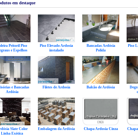
dutos em destaque
leira Peitoril Piso
Piso Elevado Ardosia
Bancadas Ardósia
Piso 
egraus e Espelhos
instalado
Polida
isórias e Bancadas
Filetes de Ardosia
Balcão de Ardósia
Degr
Ardósia
dósia Slate Color
Embalagem da Ardósia
Chapa Ardosia Cinza
Chapa 
Linha Exótica