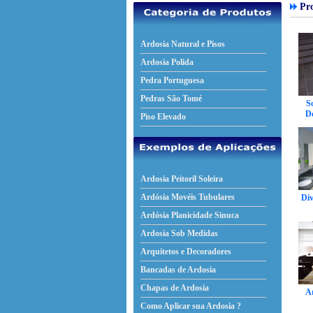
Pro
Ardosia Natural e Pisos
Ardosia Polida
Pedra Portuguesa
Pedras São Tomé
So
D
Piso Elevado
Ardosia Peitoril Soleira
Ardósia Movéis Tubulares
Div
Ardósia Planicidade Sinuca
Ardosia Sob Medidas
Arquitetos e Decoradores
Bancadas de Ardosia
Chapas de Ardosia
Ar
Como Aplicar sua Ardosia ?