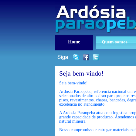
Home
Quem somos
Seja bem-vindo!
Seja bem-vindo!
Ardosia Paraopeba, referencia nacional em e
selecionados de alto padrao para projetos re
pisos, revestimentos, chapas, bancadas, degr
excelencia no atendimento.
A Ardosia Paraopeba atua com logistica propr
grande capacidade de producao. Atendemos arq
natural mineira.
Nosso compromisso e entregar materiais excl