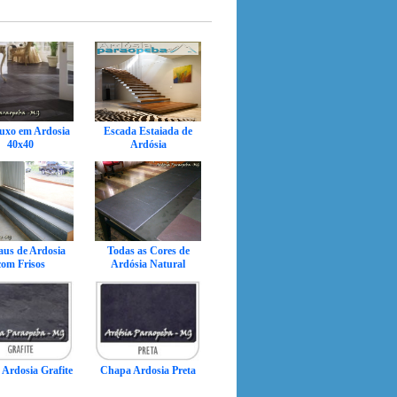
Luxo em Ardosia
Escada Estaiada de
40x40
Ardósia
aus de Ardosia
Todas as Cores de
com Frisos
Ardósia Natural
Ardosia Grafite
Chapa Ardosia Preta