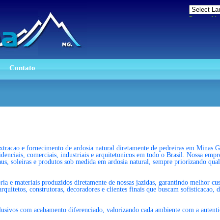
Powered 
Contato
xtracao e fornecimento de ardosia natural diretamente de pedreiras em Minas 
sidenciais, comerciais, industriais e arquitetonicos em todo o Brasil. Nossa emp
aus, soleiras e produtos sob medida em ardosia natural, sempre priorizando qual
ia e materiais produzidos diretamente de nossas jazidas, garantindo melhor cus
uitetos, construtoras, decoradores e clientes finais que buscam sofisticacao, d
usivos com acabamento diferenciado, valorizando cada ambiente com a autentici