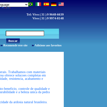
by
Translate
Tel: Vivo ( 31 ) 9 9648-6639
Vivo ( 31 ) 9 9974-8148
Recomende este site
Adicione aos favoritos
Gerais. Trabalhamos com materiais
resa oferece solucoes completas em
idade, resistencia, acabamento e
to-beneficio, controle de qualidade e
urabilidade e a beleza unica da pedra
dade da ardosia natural brasileira.