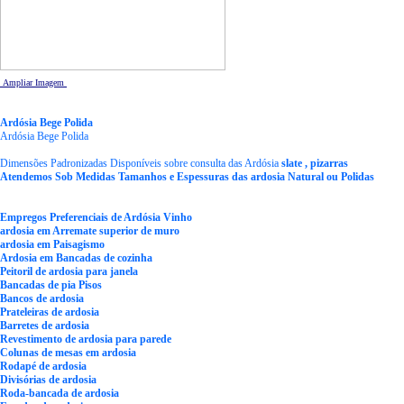
Ampliar Imagem
Ardósia Bege Polida
Ardósia Bege Polida
Dimensões Padronizadas Disponíveis sobre consulta das Ardósia
slate , pizarras
Atendemos Sob Medidas Tamanhos e Espessuras das ardosia Natural ou Polidas
Empregos Preferenciais de Ardósia Vinho
ardosia em Arremate superior de muro
ardosia em Paisagismo
Ardosia em Bancadas de cozinha
Peitoril de ardosia para janela
Bancadas de pia Pisos
Bancos de ardosia
Prateleiras de ardosia
Barretes de ardosia
Revestimento de ardosia para parede
Colunas de mesas em ardosia
Rodapé de ardosia
Divisórias de ardosia
Roda-bancada de ardosia