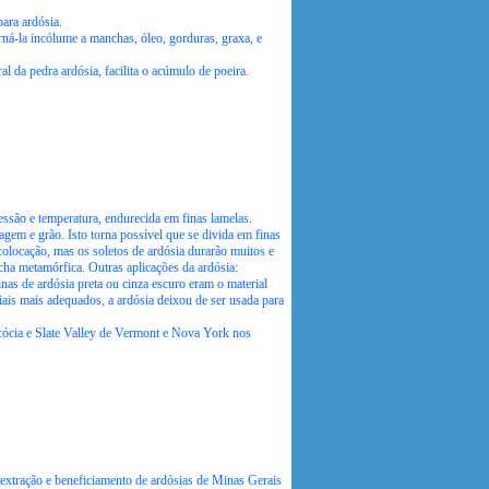
ara ardósia.
rná-la incólume a manchas, óleo, gorduras, graxa, e
al da pedra ardósia, facilita o acúmulo de poeira.
essão e temperatura, endurecida em finas lamelas.
agem e grão. Isto torna possível que se divida em finas
 colocação, mas os soletos de ardósia durarão muitos e
cha metamórfica. Outras aplicações da ardósia:
inas de ardósia preta ou cinza escuro eram o material
ais mais adequados, a ardósia deixou de ser usada para
ócia e Slate Valley de Vermont e Nova York nos
extração e beneficiamento de ardósias de Minas Gerais