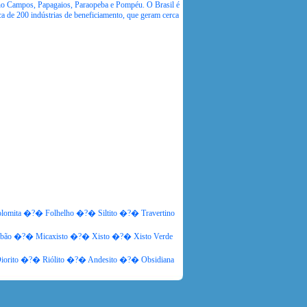
inho Campos, Papagaios, Paraopeba e Pompéu. O Brasil é
a de 200 indústrias de beneficiamento, que geram cerca
lomita �?� Folhelho �?� Siltito �?� Travertino
abão �?� Micaxisto �?� Xisto �?� Xisto Verde
iorito �?� Riólito �?� Andesito �?� Obsidiana