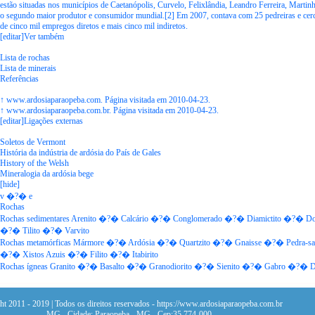
estão situadas nos municípios de Caetanópolis, Curvelo, Felixlândia, Leandro Ferreira, Mart
o segundo maior produtor e consumidor mundial.[2] Em 2007, contava com 25 pedreiras e cerc
de cinco mil empregos diretos e mais cinco mil indiretos.
[editar]Ver também
Lista de rochas
Lista de minerais
Referências
↑ www.ardosiaparaopeba.com. Página visitada em 2010-04-23.
↑ www.ardosiaparaopeba.com.br. Página visitada em 2010-04-23.
[editar]Ligações externas
Soletos de Vermont
História da indústria de ardósia do País de Gales
History of the Welsh
Mineralogia da ardósia bege
[hide]
v �?� e
Rochas
Rochas sedimentares Arenito �?� Calcário �?� Conglomerado �?� Diamictito �?� Do
�?� Tilito �?� Varvito
Rochas metamórficas Mármore �?� Ardósia �?� Quartzito �?� Gnaisse �?� Pedra-s
�?� Xistos Azuis �?� Filito �?� Itabirito
Rochas ígneas Granito �?� Basalto �?� Granodiorito �?� Sienito �?� Gabro �?� D
ht 2011 - 2019 | Todos os direitos reservados - https://www.ardosiaparaopeba.com.br
MG - Cidade: Paraopeba - MG - Cep:35.774-000