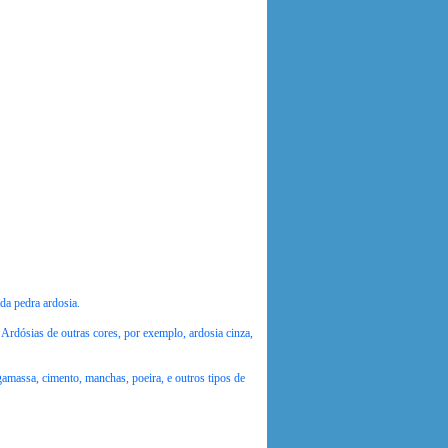
da pedra ardosia.
 Ardósias de outras cores, por exemplo, ardosia cinza,
gamassa, cimento, manchas, poeira, e outros tipos de