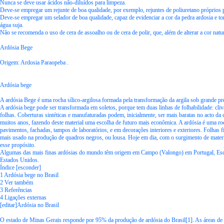
Nunca se deve usar ácidos não-diluídos para limpeza.
Deve-se empregar um rejunte de boa qualidade, por exemplo, rejuntes de poliuretano próprios p
Deve-se empregar um selador de boa qualidade, capaz de evidenciar a cor da pedra ardosia e to
água suja.
Não se recomenda o uso de cera de assoalho ou de cera de polir, que, além de alterar a cor natur
Ardósia Bege
Origem: Ardosia Paraopeba .
Ardósia bege
A ardósia Bege é uma rocha sílico-argilosa formada pela transformação da argila sob grande pr
A ardósia bege pode ser transformada em soletos, porque tem duas linhas de folhabilidade: cliv
folhas. Coberturas sintéticas e manufaturadas podem, inicialmente, ser mais baratas no acto da
muitos anos, fazendo deste material uma escolha de futuro mais econômica. A ardósia é uma ro
pavimentos, fachadas, tampos de laboratórios, e em decorações interiores e exteriores. Folhas f
mais usado na produção de quadros negros, ou lousa. Hoje em dia, com o surgimento de materi
esse propósito.
Algumas das mais finas ardósias do mundo têm origem em Campo (Valongo) em Portugal, Esc
Estados Unidos.
Índice [esconder]
1 Ardósia bege no Brasil
2 Ver também
3 Referências
4 Ligações externas
[editar]Ardósia no Brasil
O estado de Minas Gerais responde por 95% da produção de ardósia do Brasil[1]. As áreas de 