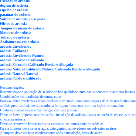
Escadas de ardosia
degrau de ardosia
espelho de ardosia
patamar de ardosia
Soleira de ardosia para porta
Filetes de ardosia
Tampos de mesas de ardosia
Mosaicos de ardosia
Telhado de ardosia
Acabamentos em ardosia
ardosia Envelhecido
ardosia Calibrado
ardosia Envelhecido Natural
ardosia Escovado Calibrado
ardosia Escovado Calibrado Borda estilhaçada
ardosia Natural Calibrado Natural Calibrado Borda estilhaçada
ardosia Natural Natural
ardosia Polido e Calibrado
Recomendações:
Recomenda-se a aplicação de selador de boa qualidade tanto nas superfícies quanto nas laterais 
Combinações com ardósias de outras cores
Pode-se obter excelentes efeitos estéticos e artísticos com combinações de Ardósias Vinho com
ardósia preta, ardosia verde, e ardosia ferrugem, bem como com variações de tamanho.
Cuidados, conservação e manutenção com sua ardosia
Deve-se fazer limpeza completa após a instalação da ardósia, para a remoção de excessos de ar
sujeira na ardosia.
Deve-se remover e limpar todos os excessos nas juntas entre as ardósias.
Para a limpeza, deve-se usar água, detergentes, removedores ou solventes neutros.
A limpeza deve ser feita imediatamente após a instalação, antes de secar.