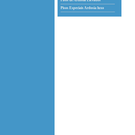
Pisos de Ardosia Elevados
Pisos Especiais Ardosia
luxo