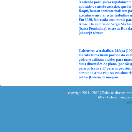
A calçada portuguesa rapidamente s
apurado o sentido artístico, que fo
Daqui, bastou somente mais um passo
executar e ensinar estes trabalhos n
Em 1986, foi criada uma escola par
Arcos. Da autoria de Sérgio Stich
(baixa Pombalina), entre as Rua d
[editar]A técnica
Calceteiros a trabalhar, Lisboa (190
Os calceteiros tiram partido do sis
pedra, e utilizam moldes para marca
duas dimensões do plano (padrões)
para os frisos e 17 para os padrões
atestando a sua riqueza em simetria
[editar]Galeria de imagens
copyright 2011 - 2019 | Todos os direitos re
MG - Cidade: Paraopeb
web