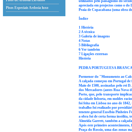
Pisos de Ardosia Elevados
utilizados pelo paisagismo do sécul
apreciada em projectos como o do 
Pisos Especiais Ardosia
luxo
Praia de Copacabana (uma obra de 
Índice
1 História
2 A técnica
3 Galeria de imagens
4 Notas
5 Bibliografia
6 Ver também
7 Ligações externas
História
PEDRA PORTUGUESA BRANCA
Pormenor do "Monumento ao Calceite
A calçada começou em Portugal de fo
Maio de 1500, assinadas pelo rei D
dos Mercadores (antes Rua Nova dos 
Porto, que, pelo transporte implica
da cidade lisboeta, em moldes racio
foi feita em Lisboa no ano de 1842
trabalho foi realizado por presidi
tenente-general Eusébio Pinheiro Fu
a obra foi de certa forma insólita
Almeida Garrett, também a calçada 
Após este primeiro acontecimento,
Praça do Rossio, uma das zonas mai