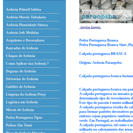
Ardosia Peitoril Soleira
Ardósia Movéis Tubulares
Ardósia Planicidade Sinuca
Ampliar Imagem
Ardosia Sob Medidas
Pedra Portuguesa Branca
Arquitetos e Decoradores
Pedra Portuguesa Branca
Slate ,Pi
Bancadas de Ardosia
Calçada portuguesa BRANCA
Chapas de Ardosia
Origem: Ardosia Paraopeba
Como Aplicar sua Ardosia ?
Degraus de Ardosia
Calçada portuguesa branca forman
Divisórias de Ardosia
Gabiões de Ardosia
Calçada portuguesa branca em padr
A calçada portuguesa ou mosaico 
Limpeza da Ardósia Preço
determinado tipo de revestimento d
Logística em Ardosia
Este tipo de passeio é muito utiliza
A calçada portuguesa resulta do ca
Móveis de Ardosia
para formar padrões decorativos pel
embora sejam populares também o ca
Pedra Portuguesa Tipos
verde. Em Portugal, os trabalhadore
A calçada portuguesa, tal como o n
Pedras São Tomé
utilizada no calcetamento das áreas