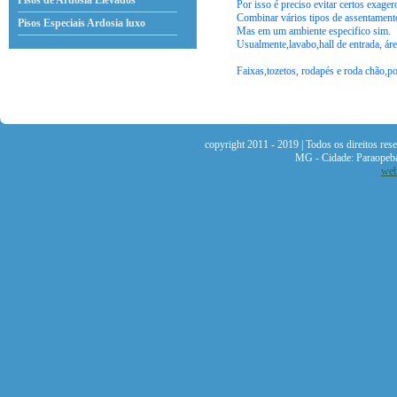
Pisos de Ardosia Elevados
Por isso é preciso evitar certos exager
Combinar vários tipos de assentament
Pisos Especiais Ardosia
luxo
Mas em um ambiente especifico sim.
Usualmente,lavabo,hall de entrada, ár
Faixas,tozetos, rodapés e roda chão
copyright 2011 - 2019 | Todos os direitos re
MG - Cidade: Paraopeb
web