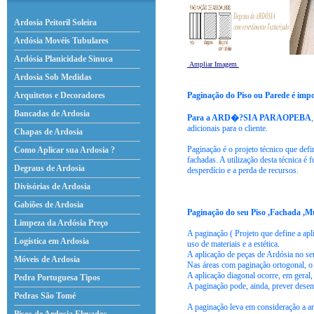
Ardosia Peitoril Soleira
Ardósia Movéis Tubulares
Ardósia Planicidade Sinuca
Ampliar Imagem
Ardosia Sob Medidas
Paginação do Piso ou Parede é impo
Arquitetos e Decoradores
Bancadas de Ardosia
Para a ARD�?SIA PARAOPEBA
adicionais para o cliente.
Chapas de Ardosia
Paginação é o projeto técnico que def
Como Aplicar sua Ardosia ?
fachadas. A utilização desta técnica é
Degraus de Ardosia
desperdício e a perda de recursos.
Divisórias de Ardosia
Gabiões de Ardosia
Paginação do seu Piso ,Fachada ,M
Limpeza da Ardósia Preço
A paginação ( Projeto que define a apl
Logística em Ardosia
uso de materiais e a estética.
A aplicação de peças de Ardósia no se
Móveis de Ardosia
Nas áreas com paginação ortogonal, o
A aplicação diagonal ocorre, em geral
Pedra Portuguesa Tipos
A paginação pode, ainda, prever desen
Pedras São Tomé
A paginação leva em consideração a ar