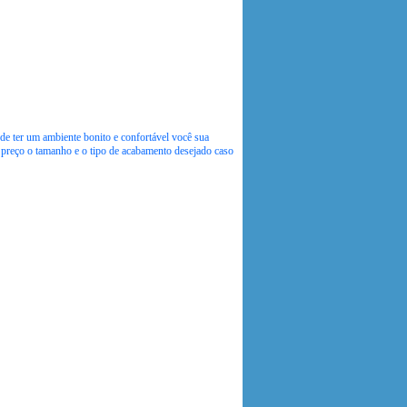
e ter um ambiente bonito e confortável você sua
o preço o tamanho e o tipo de acabamento desejado caso