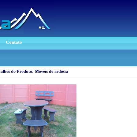
Contato
alhes do Produto:
Moveis de ardosia