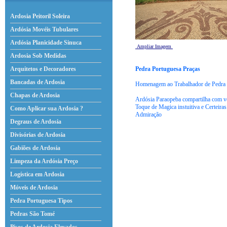
Ardosia Peitoril Soleira
Ardósia Movéis Tubulares
Ardósia Planicidade Sinuca
Ampliar Imagem
Ardosia Sob Medidas
Pedra Portuguesa Praças
Arquitetos e Decoradores
Bancadas de Ardosia
Homenagem ao Trabalhador de Pedra 
Chapas de Ardosia
Ardósia Paraopeba compartilha com v
Toque de Magica instuitiva e Certeira
Como Aplicar sua Ardosia ?
Admiração
Degraus de Ardosia
Divisórias de Ardosia
Gabiões de Ardosia
Limpeza da Ardósia Preço
Logística em Ardosia
Móveis de Ardosia
Pedra Portuguesa Tipos
Pedras São Tomé