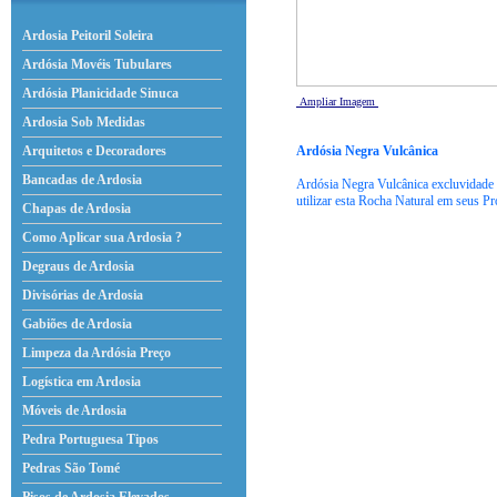
Ardosia Peitoril Soleira
Ardósia Movéis Tubulares
Ardósia Planicidade Sinuca
Ampliar Imagem
Ardosia Sob Medidas
Ardósia Negra Vulcânica
Arquitetos e Decoradores
Bancadas de Ardosia
Ardósia Negra Vulcânica excluvidade 
utilizar esta Rocha Natural em seus Pr
Chapas de Ardosia
Como Aplicar sua Ardosia ?
Degraus de Ardosia
Divisórias de Ardosia
Gabiões de Ardosia
Limpeza da Ardósia Preço
Logística em Ardosia
Móveis de Ardosia
Pedra Portuguesa Tipos
Pedras São Tomé