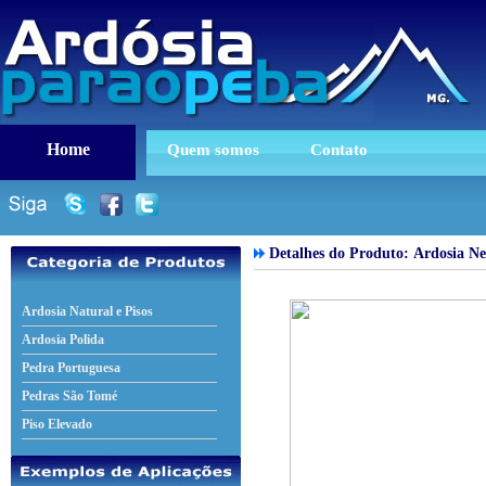
Home
Quem somos
Contato
Detalhes do Produto:
Ardosia Ne
Ardosia Natural e Pisos
Ardosia Polida
Pedra Portuguesa
Pedras São Tomé
Piso Elevado