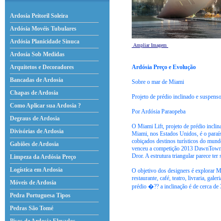
Ardosia Peitoril Soleira
Ardósia Movéis Tubulares
Ardósia Planicidade Sinuca
Ampliar Imagem
Ardosia Sob Medidas
Ardósia Preço e Evolução
Arquitetos e Decoradores
Bancadas de Ardosia
Sobre o mar de Miami
Chapas de Ardosia
Projeto de prédio inclinado e suspens
Como Aplicar sua Ardosia ?
Por Ardósia Paraopeba
Degraus de Ardosia
O Miami Lift, projeto de prédio incl
Divisórias de Ardosia
Miami, nos Estados Unidos, é o paraís
cobiçados destinos turísticos do mund
Gabiões de Ardosia
venceu a competição 2013 DawnTown La
Dror. A estrutura triangular parece te
Limpeza da Ardósia Preço
Logística em Ardosia
O objetivo dos designers é explorar M
restaurante, café, teatro, livraria, ga
Móveis de Ardosia
prédio �?? a inclinação é de cerca de
Pedra Portuguesa Tipos
Pedras São Tomé