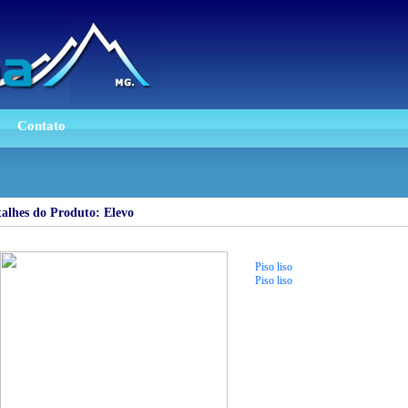
Contato
alhes do Produto: Elevo
Piso liso
Piso liso