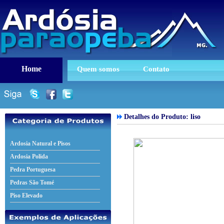
Home
Quem somos
Contato
Detalhes do Produto: liso
Ardosia Natural e Pisos
Ardosia Polida
Pedra Portuguesa
Pedras São Tomé
Piso Elevado