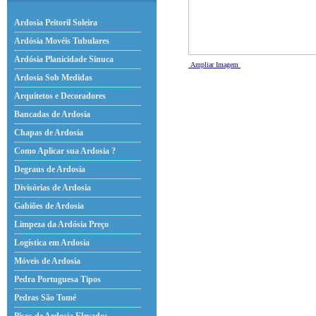
Ardosia Peitoril Soleira
Ardósia Movéis Tubulares
Ardósia Planicidade Sinuca
Ampliar Imagem
Ardosia Sob Medidas
Arquitetos e Decoradores
Bancadas de Ardosia
Chapas de Ardosia
Como Aplicar sua Ardosia ?
Degraus de Ardosia
Divisórias de Ardosia
Gabiões de Ardosia
Limpeza da Ardósia Preço
Logística em Ardosia
Móveis de Ardosia
Pedra Portuguesa Tipos
Pedras São Tomé