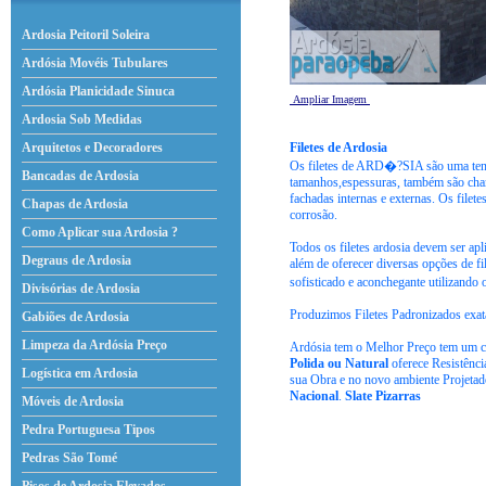
Ardosia Peitoril Soleira
Ardósia Movéis Tubulares
Ardósia Planicidade Sinuca
Ampliar Imagem
Ardosia Sob Medidas
Filetes de Ardosia
Arquitetos e Decoradores
Os filetes de ARD�?SIA são uma tendên
Bancadas de Ardosia
tamanhos,espessuras, também são chama
fachadas internas e externas. Os filet
Chapas de Ardosia
corrosão.
Como Aplicar sua Ardosia ?
Todos os filetes ardosia devem ser apl
Degraus de Ardosia
além de oferecer diversas opções de f
sofisticado e aconchegante utilizan
Divisórias de Ardosia
Produzimos Filetes Padronizados exa
Gabiões de Ardosia
Limpeza da Ardósia Preço
Ardósia tem o Melhor Preço tem um c
Polida ou Natural
oferece Resistênc
Logística em Ardosia
sua Obra e no novo ambiente Projetad
Nacional
.
Slate Pizarras
Móveis de Ardosia
Pedra Portuguesa Tipos
Pedras São Tomé