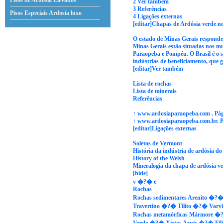
Pisos de Ardosia Elevados
2 Ver também
3 Referências
Pisos Especiais Ardosia
luxo
4 Ligações externas
[editar]Chapas de Ardósia verde no
O estado de Minas Gerais responde 
Minas Gerais estão situadas nos mu
Paraopeba e Pompéu. O Brasil é o 
indústrias de beneficiamento, que g
[editar]Ver também
Lista de rochas
Lista de minerais
Referências
↑ www.ardosiaparaopeba.com . Pági
↑ www.ardosiaparaopeba.com.br. Pá
[editar]Ligações externas
Soletos de Vermont
História da indústria de ardósia do
History of the Welsh
Mineralogia da chapa de ardósia v
[hide]
v �?� e
Rochas
Rochas sedimentares Arenito �
Travertino �?� Tilito �?� Varvi
Rochas metamórficas Mármore �