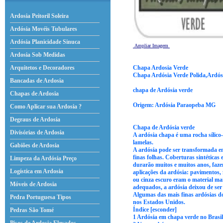
Ardosia Peitoril Soleira
Ardósia Movéis Tubulares
Ardósia Planicidade Sinuca
Ampliar Imagem
Ardosia Sob Medidas
Chapa Ardosia Verde
Arquitetos e Decoradores
Chapa Ardósia Verde Polida,Ardós
Bancadas de Ardosia
chapa de Ardósia verde
Chapas de Ardosia
Origem: Ardósia Paraopeba MG
Como Aplicar sua Ardosia ?
Degraus de Ardosia
Chapa de Ardósia verde
Divisórias de Ardosia
A ardósia chapa é uma rocha sílico
lamelas.
Gabiões de Ardosia
A ardósia pode ser transformada em 
finas folhas. Coberturas sintéticas
Limpeza da Ardósia Preço
durarão muitos e muitos anos, faze
Logística em Ardosia
aplicações da ardósia: pavimentos, 
ou cinza escuro eram o material ma
Móveis de Ardosia
adequados, a ardósia deixou de ser
Algumas das mais finas ardósias d
Pedra Portuguesa Tipos
nos Estados Unidos.
Índice [esconder]
Pedras São Tomé
1 Ardósia em chapa verde no Brasil