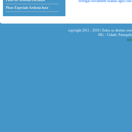
Pisos de Ardosia Elevados
esfregão novamente usando água com u
Pisos Especiais Ardosia
luxo
copyright 2011 - 2019 | Todos os direitos re
MG - Cidade: Paraopeb
web