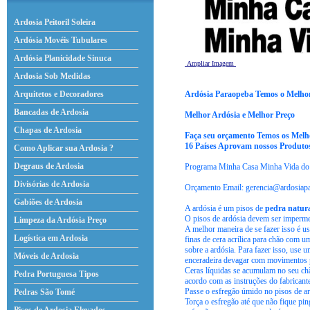
Ardosia Peitoril Soleira
Ardósia Movéis Tubulares
Ardósia Planicidade Sinuca
Ampliar Imagem
Ardosia Sob Medidas
Ardósia Paraopeba Temos o Melho
Arquitetos e Decoradores
Bancadas de Ardosia
Melhor Ardósia e Melhor Preço
Chapas de Ardosia
Faça seu orçamento Temos os Melho
16 Países Aprovam nossos Produtos 
Como Aplicar sua Ardosia ?
Degraus de Ardosia
Programa Minha Casa Minha Vida do 
Divisórias de Ardosia
Orçamento Email: gerencia@ardosiap
Gabiões de Ardosia
A ardósia é um pisos de
pedra natura
O pisos de ardósia devem ser imperme
Limpeza da Ardósia Preço
A melhor maneira de se fazer isso é u
Logística em Ardosia
finas de cera acrílica para chão com 
sobre a ardósia. Para fazer isso, use 
Móveis de Ardosia
enceradeira devagar com movimentos pa
Ceras líquidas se acumulam no seu chã
Pedra Portuguesa Tipos
acordo com as instruções do fabricant
Passe o esfregão úmido no pisos de a
Pedras São Tomé
Torça o esfregão até que não fique pi