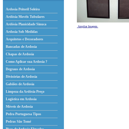
Ardosia Peitoril Soleira
Ardósia Movéis Tubulares
Ardósia Planicidade Sinuca
Ampliar Imagem
Ardosia Sob Medidas
Arquitetos e Decoradores
Bancadas de Ardosia
Chapas de Ardosia
Como Aplicar sua Ardosia ?
Degraus de Ardosia
Divisórias de Ardosia
Gabiões de Ardosia
Limpeza da Ardósia Preço
Logística em Ardosia
Móveis de Ardosia
Pedra Portuguesa Tipos
Pedras São Tomé