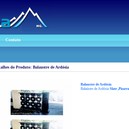
Contato
alhes do Produto: Balaustre de Ardósia
Balaustre de Ardósia
Balaústre de Ardósia
Slate ,Pizarr