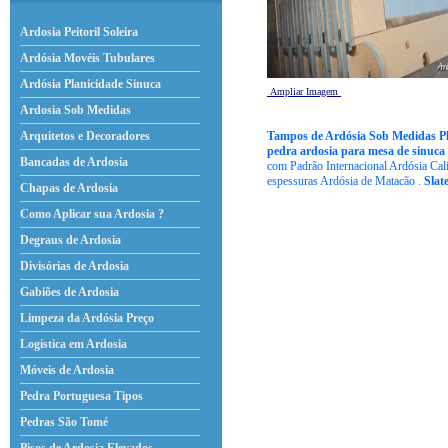
Ardosia Peitoril Soleira
Ardósia Movéis Tubulares
Ardósia Planicidade Sinuca
Ampliar Imagem
Ardosia Sob Medidas
Tampos de Ardósia Sob Medidas Pl
Arquitetos e Decoradores
pedra ardosia para mesa de sinuca
Bancadas de Ardosia
com Padrão Internacional Ardósia Cali
espessuras Ardósia de Matacão .
Slat
Chapas de Ardosia
Como Aplicar sua Ardosia ?
Degraus de Ardosia
Divisórias de Ardosia
Gabiões de Ardosia
Limpeza da Ardósia Preço
Logística em Ardosia
Móveis de Ardosia
Pedra Portuguesa Tipos
Pedras São Tomé