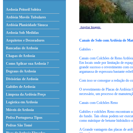
Ardosia Peitoril Soleira
Ardósia Movéis Tubulares
Ardósia Planicidade Sinuca
Ampliar Imagem
Ardosia Sob Medidas
Canais de Solo com Ardósia de Ma
Arquitetos e Decoradores
Bancadas de Ardosia
Gabiões -
Chapas de Ardosia
Canais com Colchões de Reno Ardósia
Em locais onde por limitação de espaç
Como Aplicar sua Ardosia ?
grande sucesso o revestimento com co
Degraus de Ardosia
argamassa de espessura bastante esbel
Divisórias de Ardosia
Com isso se consegue a redução do coe
Gabiões de Ardosia
O revestimento de Placas de Ardósia f
necessário, um processo de manutenção
Limpeza da Ardósia Preço
Logística em Ardosia
Canais com Colchões Reno
Móveis de Ardosia
Gabiões e colchões Reno encontram um
do fundo. Tais obras podem ser execu
Pedra Portuguesa Tipos
como mástique de betume hidráulico o
Pedras São Tomé
A Grande vantagem das placas de ardó