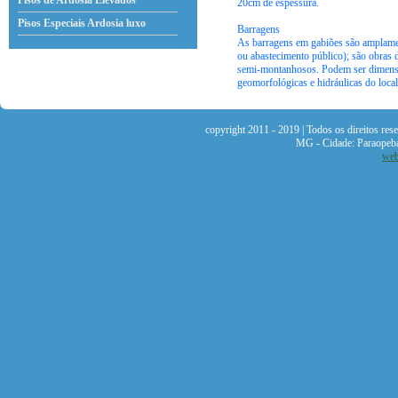
Pisos de Ardosia Elevados
20cm de espessura.
Pisos Especiais Ardosia
luxo
Barragens
As barragens em gabiões são amplamente
ou abastecimento público); são obras 
semi-montanhosos. Podem ser dimensio
geomorfológicas e hidráulicas do local
copyright 2011 - 2019 | Todos os direitos re
MG - Cidade: Paraopeb
web