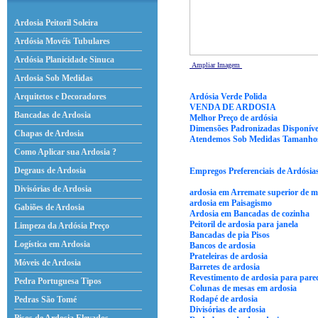
Ardosia Peitoril Soleira
Ardósia Movéis Tubulares
Ardósia Planicidade Sinuca
Ampliar Imagem
Ardosia Sob Medidas
Ardósia Verde Polida
Arquitetos e Decoradores
VENDA DE ARDOSIA
Bancadas de Ardosia
Melhor Preço de ardósia
Dimensões Padronizadas Disponívei
Chapas de Ardosia
Atendemos Sob Medidas Tamanhos e
Como Aplicar sua Ardosia ?
Degraus de Ardosia
Empregos Preferenciais de Ardósia
Divisórias de Ardosia
ardosia em Arremate superior de 
ardosia em Paisagismo
Gabiões de Ardosia
Ardosia em Bancadas de cozinha
Peitoril de ardosia para janela
Limpeza da Ardósia Preço
Bancadas de pia Pisos
Logística em Ardosia
Bancos de ardosia
Prateleiras de ardosia
Móveis de Ardosia
Barretes de ardosia
Revestimento de ardosia para pare
Pedra Portuguesa Tipos
Colunas de mesas em ardosia
Rodapé de ardosia
Pedras São Tomé
Divisórias de ardosia