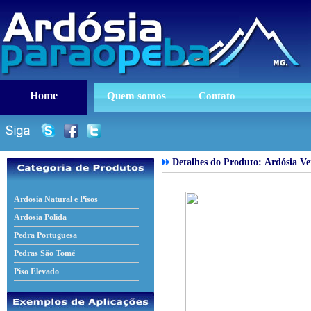
Home
Quem somos
Contato
Detalhes do Produto:
Ardósia Ve
Ardosia Natural e Pisos
Ardosia Polida
Pedra Portuguesa
Pedras São Tomé
Piso Elevado