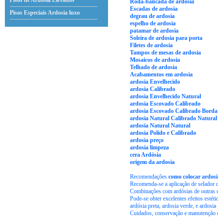
Pisos de Ardosia Elevados
Roda-bancada de ardosia
Escadas de ardosia
Pisos Especiais Ardosia
luxo
degrau de ardosia
espelho de ardosia
patamar de ardosia
Soleira de ardosia para porta
Filetes de ardosia
Tampos de mesas de ardosia
Mosaicos de ardosia
Telhado de ardosia
Acabamentos em ardosia
ardosia Envelhecido
ardosia Calibrado
ardosia Envelhecido Natural
ardosia Escovado Calibrado
ardosia Escovado Calibrado Borda 
ardosia Natural Calibrado Natural
ardosia Natural Natural
ardosia Polido e Calibrado
ardosia preço
ardosia limpeza
cera Ardósia
origem da ardosia
Recomendações
como colocar ardosi
Recomenda-se a aplicação de selador de
Combinações com ardósias de outras 
Pode-se obter excelentes efeitos esté
ardósia preta, ardosia verde, e ardos
Cuidados, conservação e manutenção 