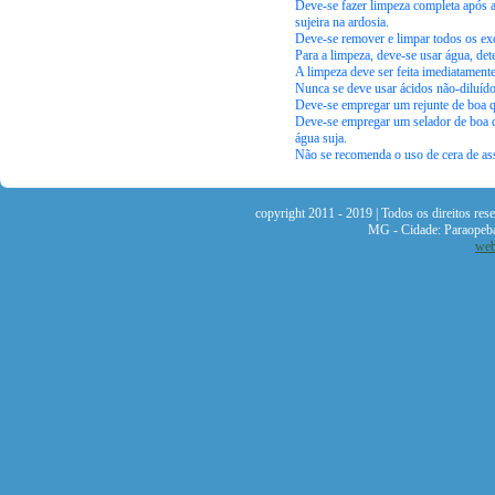
Deve-se fazer limpeza completa após a
sujeira na ardosia.
Deve-se remover e limpar todos os exc
Para a limpeza, deve-se usar água, de
A limpeza deve ser feita imediatamente 
Nunca se deve usar ácidos não-diluído
Deve-se empregar um rejunte de boa qu
Deve-se empregar um selador de boa qu
água suja.
Não se recomenda o uso de cera de assoa
copyright 2011 - 2019 | Todos os direitos re
MG - Cidade: Paraopeb
web