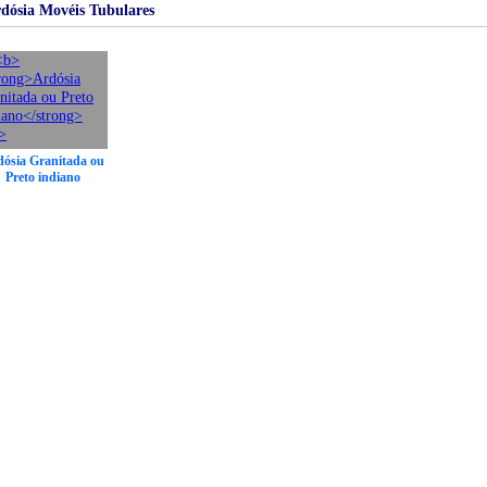
ósia Movéis Tubulares
ósia Granitada ou
Preto indiano