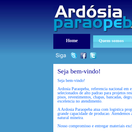
Home
Quem somos
Seja bem-vindo!
Seja bem-vindo!
Ardosia Paraopeba, referencia nacional em e
selecionados de alto padrao para projetos re
pisos, revestimentos, chapas, bancadas, degr
excelencia no atendimento.
A Ardosia Paraopeba atua com logistica propr
grande capacidade de producao. Atendemos arq
natural mineira.
Nosso compromisso e entregar materiais excl