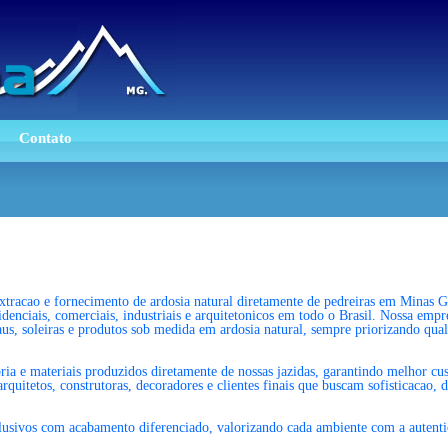
Contato
xtracao e fornecimento de ardosia natural diretamente de pedreiras em Minas 
sidenciais, comerciais, industriais e arquitetonicos em todo o Brasil. Nossa emp
aus, soleiras e produtos sob medida em ardosia natural, sempre priorizando qual
ia e materiais produzidos diretamente de nossas jazidas, garantindo melhor cus
uitetos, construtoras, decoradores e clientes finais que buscam sofisticacao, d
usivos com acabamento diferenciado, valorizando cada ambiente com a autentici