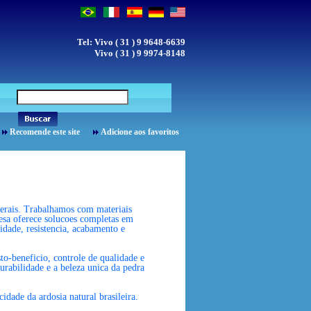
Tel: Vivo ( 31 ) 9 9648-6639
Vivo ( 31 ) 9 9974-8148
Recomende este site
Adicione aos favoritos
Gerais. Trabalhamos com materiais
resa oferece solucoes completas em
idade, resistencia, acabamento e
to-beneficio, controle de qualidade e
urabilidade e a beleza unica da pedra
dade da ardosia natural brasileira.