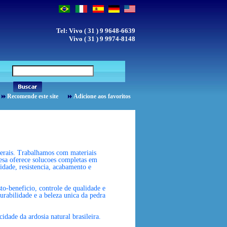
Tel: Vivo ( 31 ) 9 9648-6639
Vivo ( 31 ) 9 9974-8148
Recomende este site
Adicione aos favoritos
Gerais. Trabalhamos com materiais
resa oferece solucoes completas em
idade, resistencia, acabamento e
to-beneficio, controle de qualidade e
urabilidade e a beleza unica da pedra
dade da ardosia natural brasileira.