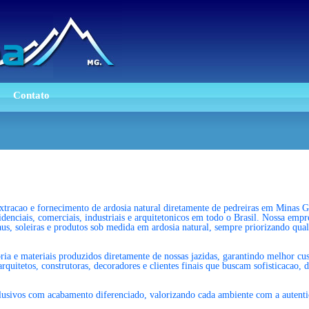
Contato
xtracao e fornecimento de ardosia natural diretamente de pedreiras em Minas 
sidenciais, comerciais, industriais e arquitetonicos em todo o Brasil. Nossa emp
aus, soleiras e produtos sob medida em ardosia natural, sempre priorizando qual
ia e materiais produzidos diretamente de nossas jazidas, garantindo melhor cus
uitetos, construtoras, decoradores e clientes finais que buscam sofisticacao, d
usivos com acabamento diferenciado, valorizando cada ambiente com a autentici