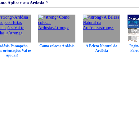
o Aplicar sua Ardosia ?
rdósia Paraopeba
Como colocar Ardósia
A Beleza Natural da
Pagin
s orientações Vai te
Ardósia
Pared
ajudar!