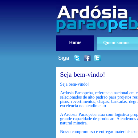
Home
Quem somos
Seja bem-vindo!
Seja bem-vindo!
Ardosia Paraopeba, referencia nacional em e
selecionados de alto padrao para projetos re
pisos, revestimentos, chapas, bancadas, degr
excelencia no atendimento.
A Ardosia Paraopeba atua com logistica propr
grande capacidade de producao. Atendemos arq
natural mineira.
Nosso compromisso e entregar materiais excl