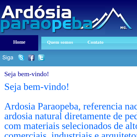
Home
Quem somos
Contato
Seja bem-vindo!
Seja bem-vindo!
Ardosia Paraopeba, referencia na
ardosia natural diretamente de p
com materiais selecionados de alto
comerciais, industriais e arquite