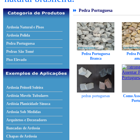
Pedra Portuguesa
Ardosia Natural e Pisos
Ardosia Polida
Pedra Portuguesa
Pedras São Tomé
Pedra Portuguesa
Pedra P
Branca
ama
Piso Elevado
Ardosia Peitoril Soleira
Ardósia Movéis Tubulares
pedras portuguesas
Como Asse
Port
Ardósia Planicidade Sinuca
Ardosia Sob Medidas
Arquitetos e Decoradores
Bancadas de Ardosia
Chapas de Ardosia