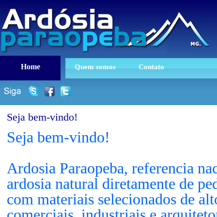
Home
Quem somos
Contato
Seja bem-vindo!
Seja bem-vindo!
Ardosia Paraopeba, referencia na
ardosia natural diretamente de p
com materiais selecionados de alto
comerciais, industriais e arquite